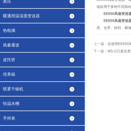
差压
地应用于多种不同风
EE650风速变送
暖通用温湿度变送器
EE650风速变送
房、仓库、纺织、粮
热电偶
上一篇：
在使用EE65
风量通道
下一篇：
MS-221差
皮托管
培养箱
喷雾干燥机
恒温水槽
手持表