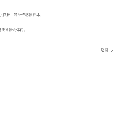
。
积膨胀，导至传感器损坏。
。
进变送器壳体内。
返回