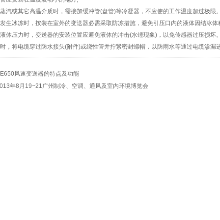
量蒸汽或其它高温介质时，需接加缓冲管(盘管)等冷凝器，不应使的工作温度超过极限
季发生冰冻时，按装在室外的变送器必需采取防冻措施，避免引压口内的液体因结冰体
量液体压力时，变送器的安装位置应避免液体的冲击(水锤现象)，以免传感器过压损坏
线时，将电缆穿过防水接头(附件)或绕性管并拧紧密封螺帽，以防雨水等通过电缆渗漏
EE650风速变送器的特点及功能
2013年8月19~21广州制冷、空调、通风及室内环境博览会