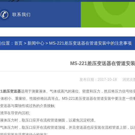
联系我们
的位置：
首页
>
新闻中心
> MS-221差压变送器在管道安装中的注意事项
MS-221差压变送器在管道安
发布日期：2017-10-18 浏览次数
221差压变送器
适用于测量液体、气体或蒸汽的液位、密度和压力，然后将压力信号转变
体积小、重量轻、性能价格比高等点。MS-221差压变送器在管道安装中要注意一些
变送器与腐蚀性或过热的介质接触;
渣滓在导管内沉积;
量液体压力时，取压口应开在流程管道侧面，以避免沉淀积渣。
量气体压力时，取压口应开在流程管道顶端，并且变送器也应安装在流程管道上部，以
管应安装在温度波动小的地方;