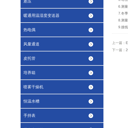
差压
6.测
7.冬
暖通用温湿度变送器
8.测
9.接
热电偶
上一篇：
风量通道
下一篇：
皮托管
培养箱
喷雾干燥机
恒温水槽
手持表