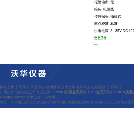
报警输出
:
无
接头
:
电缆线
传感探头
:
插拔式
露点校准
:
标准
供电电源
: 8...35V DC / 1
EE35
__
55
网站首页
公司简介
产品中心
新闻资讯
技术文章
在线商店
在线留言
联系我们
广州沃华仪器有限公司专业提供：
1950G防爆差压开关
,
1910差压开关
,
HORIBA质
GoogleSitemap
技术支持：
仪表网
地址： 广州市天河区东莞庄路2号财润国际大厦A座2503
粤ICP备15023735号
管理