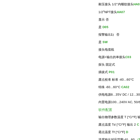
耐压接头
1/2"
内螺纹接头
HA0
"
1/2
NPT
接头
HA07
显示 否
是
D05
报警输出
否
1）
是
SW
接头电缆线
电源
+
输出的单接头
C03
探头 固定式
插拔式
P01
露点校准 标准
-40...60°C
特殊
-60...60°C
CA02
供电电源
8...35V DC / 12...3
内置电源
100...240V AC, 50
软件配置
输出物理参数温度
T [°C/°F]
露点温度
Td [°C/°F]
输出
2
C
霜点温度
Tf [°C/°F]
D
温度输出对应范围
-40...60
（