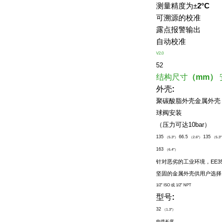
测量精度为
±
2°C
可溯源的校准
露点报警输出
自动校准
V2.0
52
结构尺寸
（mm）
外壳
:
聚碳酸脂外壳金属外壳
球阀安装
（
压力可达
10bar）
135
66.5
135
（5.3”）
（2.6”）
（5.3
163
（6.4”）
针对恶劣的工业环境，
EE3
坚固的金属外壳供用户选择
1/2” ISO
或
1/2” NPT
型号
:
32
（1.3”）
电缆长度