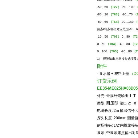
-50...50
（T27）
-50...100
-80...20
（T63）
-20...70
（
-60...60
（T64）
20...140
（
露点
/
霜点输出对应范围
-40...
-10...50
（T03）
0...80
（T
0...50
（T04）
-40...80
（T
0...100
（T05）
-20...80
（T
1）
报警输出与单接头选项及
附件
-
显示器
+
塑料上盖
（D
订货示例
EE35-ME025HA03D05
外壳
:
金属外壳输出
1: T
耐压型
类型
:
输出
2: Td
电缆长度
: 2m
输出信号
:
探头长度
: 200mm
测量
耐压接头
: 1/2"
内螺纹接
显示
:
带显示露点输出对