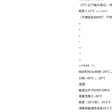
（0°C
以下输出霜点
）
精度
≤ ±
2°C
（
≤ ±
3.6°F
）
（可溯源至由
NIST
、
PT
60
40
20
0
-20
-40
-60
环境温度
（°C）
-80
响应时间
t
80
秒
-20°C
90
10
秒
-40°C
→
-20°C
温度
敏感元件
Pt1000 DIN A
测量范围
0...60°C
精度（
20°C
时）
±
0.2°C
满量程敏感性误差
±
0.1°