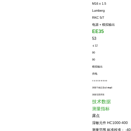
M16 x 1.5
Lumberg
RKC 5/7
电源
+
模拟输出
EE35
53
￠
12
90
90
模拟输出
供电
0 10 20 30 40 50 60
测量不确定度
±2 degC
测量范围界限
技术数据
测量指标
露点
湿敏元件
HC1000-400
测量范围 标准校准：
-40