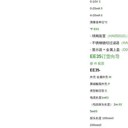
0-10V
3
0-20mA
5
4-20mA
6
测量值单位
°C
°F
E01
-
球阀装置
（HA050101
-
不锈钢烧结过滤器
（HA
-
显示器
+
金属上盖
（D
EE35
订货向导
硬 件 配置
EE35-
外壳 金属外壳
M
聚碳酸脂外壳
P
类型耐压型
E
电缆长度
1m
01
（
包括探头长度
） 2m
02
5m
05
探头长度
100mm
3
200mm
5