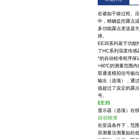
在诸如干燥过程、
中，精确监控露点
多功能露点变送器
择。
EE35
系列基于功能
了
HC
系列湿度传感
*的自动校准程序保
+60
℃
的测量范围内
双通道模拟信号输
输出（选项），通
值超过了设定的露
号。
EE35
显示器（选项）在线
自动校准
在室温条件下，范
容测量法测量如此