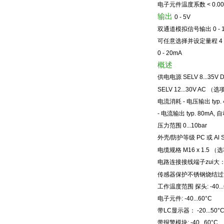
电子元件温度系数
< 0.0
输出
0 - 5V
双通道模拟信号输出
0 -
可任意选择并设定量程
4
0 - 20mA
概述
供电电源
SELV 8...35V
SELV 12...30V AC （
选
电流消耗
-
电压输出
typ.
-
电流输出
typ. 80mA,
自
压力范围
0...10bar
外壳
/
防护等级
PC
或
Al 
电缆规格
M16 x 1.5 （
选
电路连接接线端子zui大
传感器保护不锈钢烧结过
工作温度范围 探头
: -40.
电子元件
: -40...60°C
带
LC
显示器：
-20...50°
带报警模块
: -40...60°C