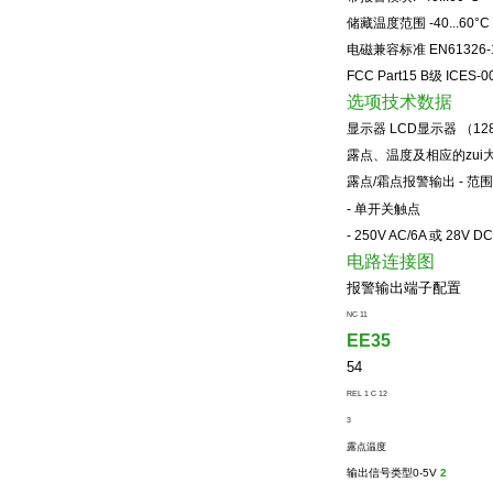
储藏温度范围
-40...60°C
电磁兼容标准
EN61326-1
FCC Part15 B
级
ICES-0
选项技术数据
显示器
LCD
显示器
（12
露点、温度及相应的zui
露点
/
霜点报警输出
-
范
-
单开关触点
- 250V AC/6A
或
28V DC
电路连接图
报警输出端子配置
NC 11
EE35
54
REL 1 C 12
3
露点温度
输出信号类型
0-5V
2