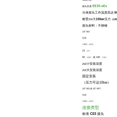
EE35-xEx
探头长度
分体探头工作温度高达
6
耐受zui大
10bar
压力
（145
探头材料：不锈钢
1/2” ISO
孔径
>
13.1
（0.5”）
23
（1”）
90
或
190
（3.5”）
（7.5”）
zui小安装深度
zui大安装深度
固定安装
（
压力可达
10bar）
1/2” ISO
或
1/2” NPT
孔径
>
13.1
（0.5”）
连接类型
标准
C03
接头