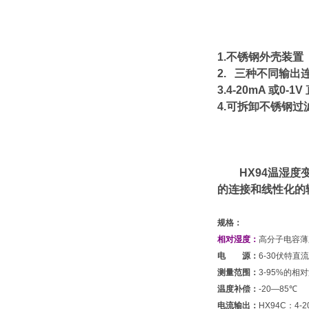
1.
不锈钢外壳装置
2.
三种不同输出
3.
4-20mA
或0-1
4.
可拆卸不锈钢过
HX94
温湿度
的连接和线性化的
规格：
相对湿度：
高分子电容薄
电 源：
6-30伏特
测量范围：
3-95%的相
温度补偿：
-20—85℃
电流输出：
HX94C：4-2