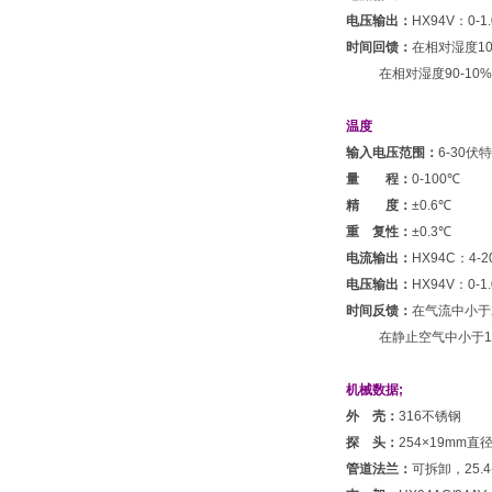
电压输出：
HX94V：0-1.
时间回馈：
在相对湿度10
在相对湿度90-10
温度
输入电压范围：
6-30
量 程：
0-100
℃
精 度：
±0.6℃
重 复性：
±0.3℃
电流输出：
HX94C：4-2
电压输出：
HX94V：0-1.
时间反馈：
在气流中小于
在静止空气中小于1
机械数据
;
外 壳：
316不锈钢
探 头：
254×19mm直
管道法兰：
可拆卸，25.4