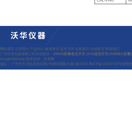
CAL-3-HU
N
网站首页
公司简介
产品中心
新闻资讯
技术文章
在线商店
在线留言
联系我们
广州沃华仪器有限公司专业提供：
1950G防爆差压开关
,
1910差压开关
,
HORIBA质
GoogleSitemap
技术支持：
仪表网
地址： 广州市天河区东莞庄路2号财润国际大厦A座2503
粤ICP备15023735号
管理