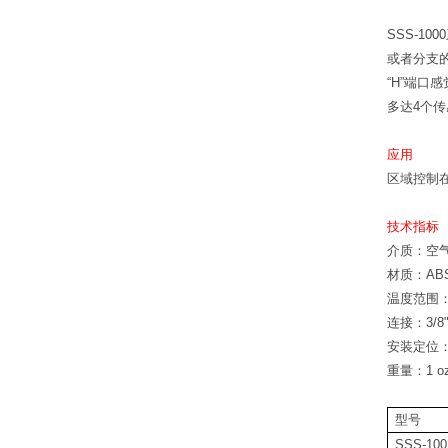
SSS-1000
或者分支
“H”端口
多达4个
应用
区域控制在
技术指标
介质：空
材质：
ABS
温度范围：操
连接：
3/
安装定位
重量：1 oz
型号
SSS-100