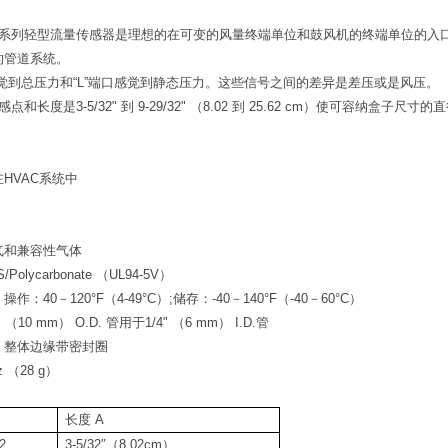
系列轻型流量传感器是理想的在可变的风量终端单位和鼓风机的终端单位的入
的管道系统。
感觉到总压力和“L”端口感觉到静态压力。这些信号之间的差异是差压或是风压。
传感点和长度是
3-5/32"
到 9-29/32" （8.02 到 25.62 cm）
使可容纳盒子尺寸的直
HVAC系统中
气和兼容性气体
/Polycarbonate （UL94-5V）
作：40－120°F（4-49
°C
）;
储存：-40－140°F（-40－60°C）
8" （10 mm） O.D.
管用于1/4" （6 mm） I.D.管
：整体边缘带密封圈
 （28 g）
长度 A
2
3-5/32
″（8.02cm）