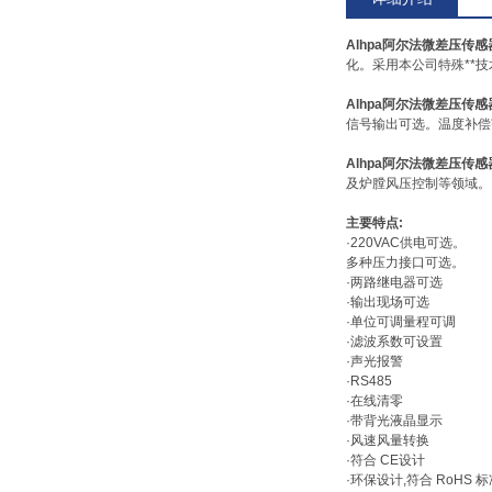
Alhpa阿尔法微差压传感
化。采用本公司特殊**
Alhpa阿尔法微差压传感
信号输出可选。温度补偿范围
Alhpa阿尔法微差压传感
及炉膛风压控制等领域。
主要特点:
·220VAC供电可选。
多种压力接口可选。
·两路继电器可选
·输出现场可选
·单位可调量程可调
·滤波系数可设置
·声光报警
·RS485
·在线清零
·带背光液晶显示
·风速风量转换
·符合 CE设计
·环保设计,符合 RoHS 