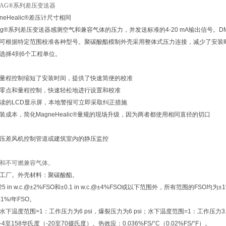
IMAG®系列差压变送器
neHealic®差压计尺寸相同
giMag®系列差压变送器感测空气和兼容气体的压力，并发送标准的4-20 mA输出信号。D
可根据特定范围校准各种型号。聚碳酸酯模制外壳采用整体式压力连接，减少了安装
选择4到6个工程单位。
量程控制缩短了安装时间，提供了快速简便的校准
零点和量程控制，快速轻松地进行设置和校准
读的LCD显示屏，本地警报可立即采取纠正措施
装成本，简化MagneHealic®量规的现场升级，因为两者都使用相同直径的切口
压差风机控制管道或建筑室内的静压监控
和不可燃兼容气体。
工厂。外壳材料：聚碳酸酯。
5 in w.c.@±2%FSO和±0.1 in w.c.@±4%FSO或以下范围外，所有范围的FSO均为±
1%/年FSO。
水下温度范围>1：工作压力为6 psi，爆裂压力为6 psi；水下温度范围=1：工作压力3
4至158华氏度（-20至70摄氏度）。热效应：0.036%FS/°C（0.02%FS/°F）。