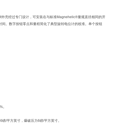
M外壳经过专门设计，可安装在与标准Magnehelic®量规直径相同的开
时间。数字按钮零点和量程简化了典型旋转电位计的校准。单个按钮
1%。
.6磅/平方英寸，爆破压力6磅/平方英寸。