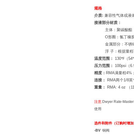
规格
介质:
兼容性气体或液
接液部分材质：
主体：聚碳酸酯
O形圈：氯丁橡胶 
金属部分：不锈
浮 子：根据量
温度范围：
130℉（5
压力范围：
100psi（6.
精度：
RMA满量程4%
连接：
RMA两个1/8英
重量：
RMA: 4 oz （11
注意:
Dwyer Rate-Maste
使用
选件和附件（订购时增加
-BV
铜阀