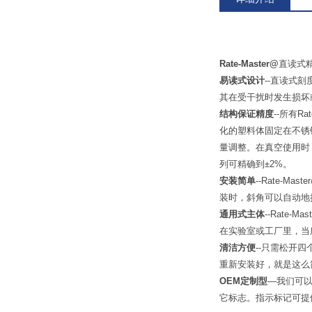
Rate-Master@
直读式
易读式设计
--直读式
其在受干扰时发生损坏
结构保证精度
--所有
化的塑料体固定在不锈
量调整。在真空使用时，
列可精确到±2%。
安装简单
--Rate
装时，斜角可以自动地
通用式主体
--Rat
在实验室或工厂里，当
清洁方便
--只需松开
重新安装好，就是这么
OEM定制型
—我们可
它标志。指示标记可提