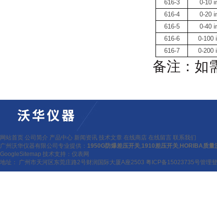
616-3
0-10 i
616-4
0-20 i
616-5
0-40 i
616-6
0-100 i
616-7
0-200 i
备注：如需要
网站首页
公司简介
产品中心
新闻资讯
技术文章
在线商店
在线留言
联系我们
广州沃华仪器有限公司专业提供：
1950G防爆差压开关
,
1910差压开关
,
HORIBA质
GoogleSitemap
技术支持：
仪表网
地址： 广州市天河区东莞庄路2号财润国际大厦A座2503
粤ICP备15023735号
管理