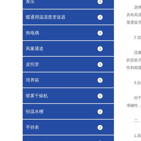
差压
选择适
具有高
暖通用温湿度变送器
显著提
热电偶
2.优
风量通道
流量计
的安装
皮托管
性和精
培养箱
3.合
喷雾干燥机
对于插
准确性
恒温水槽
二、信
手持表
1.高