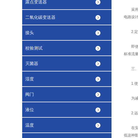
露点变送器
采用高
二氧化碳变送器
电路设
2.定
接头
即使最
校验测试
标准流
灭菌器
三、电
湿度
1.使
阀门
为减少
液位
2.远
温度
在安装
低这种