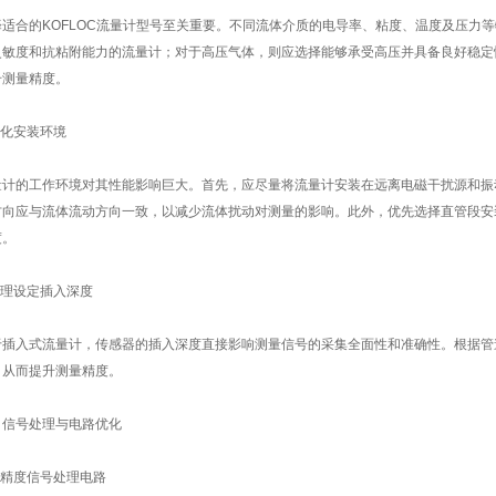
合的KOFLOC流量计型号至关重要。不同流体介质的电导率、粘度、温度及压力等
灵敏度和抗粘附能力的流量计；对于高压气体，则应选择能够承受高压并具备良好稳定
升测量精度。
化安装环境
的工作环境对其性能影响巨大。首先，应尽量将流量计安装在远离电磁干扰源和振
方向应与流体流动方向一致，以减少流体扰动对测量的影响。此外，优先选择直管段安
度。
理设定插入深度
入式流量计，传感器的插入深度直接影响测量信号的采集全面性和准确性。根据管
，从而提升测量精度。
号处理与电路优化
精度信号处理电路