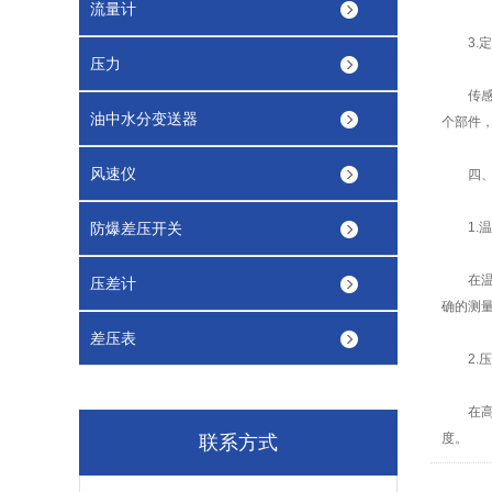
流量计
3.定
压力
传感器
油中水分变送器
个部件
风速仪
四、环
防爆差压开关
1.温
在温度
压差计
确的测
差压表
2.压
在高压
度。
联系方式