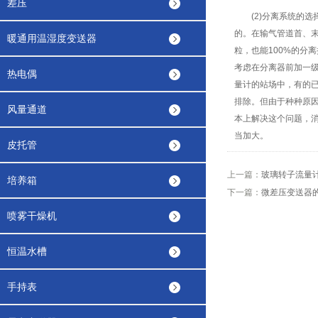
差压
(2)分离系统的选
的。在输气管道首、末
暖通用温湿度变送器
粒，也能100%的分
考虑在分离器前加一
热电偶
量计的站场中，有的
排除。但由于种种原
风量通道
本上解决这个问题，
当加大。
皮托管
上一篇：
玻璃转子流量
培养箱
下一篇：
微差压变送器
喷雾干燥机
恒温水槽
手持表