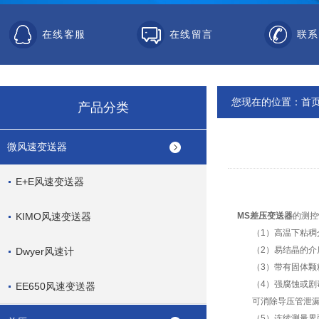
在线客服
在线留言
联系
您现在的位置：
首
产品分类
微风速变送器
E+E风速变送器
KIMO风速变送器
MS差压变送器
的测控
（1）高温下粘稠
（2）易结晶的介
Dwyer风速计
（3）带有固体颗粒
（4）强腐蚀或剧
EE650风速变送器
可消除导压管泄漏污
（5）连续测量界