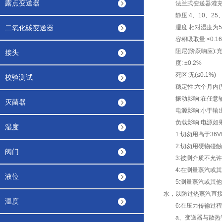
露点变送器
法兰式变送器灌充高温硅
静压:4、10、25、
二氧化碳变送器
湿度:相对湿度为5~
容积吸取量:<0.16
阻尼(阶跃响应):充硅
接头
度: ±0.2%
死区:无(≤0.1%)
校验测试
稳定性:六个月内(智
振动影响:在任意轴向
灭菌器
电源影响:小于输出量程
负载影响:电源如果
湿度
1:切勿用高于36V
2:切勿用硬物碰触
阀门
3:被测介质不允许
4:在测量蒸汽或其
液位
5:测量蒸汽或其他
水，以防过热蒸汽直接
温度
6:在压力传输过程
a、变送器与散热管