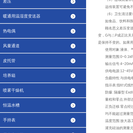
差压
远传装置可避免不同
（6）卫生清洁要
暖通用温湿度变送器
如食品、饮料和医药
顾名思义差压变送器所
热电偶
变，G与△P成正比关
是保持不变的。如果
风量通道
使用对象:液体、
测量范围:0~0.1kP
皮托管
输出信号:4~20mA 
供电电源:12~45V 
培养箱
负载特性:与供电电源
指示表:指针式线性指
喷雾干燥机
防爆: 隔爆型 ExdII
量程和零点:外部
恒温水槽
正负迁移:零点经过
均不能超过测量范围上限
手持表
温度范围:放大器工作温度范
灌充硅油的测量元件:-