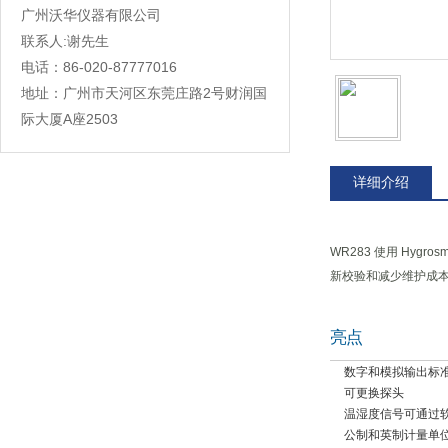
广州沃华仪器有限公司
联系人:谢先生
电话：86-020-87777016
地址：广州市天河区东莞庄路2号财润国
际大厦A座2503
详细介绍
WR283
使用
Hygrosm
新校验和减少维
护成
亮点
·
数字和模拟输出标
·
可更换探头
·
温湿度信号可通过
·
公制和英制计量单